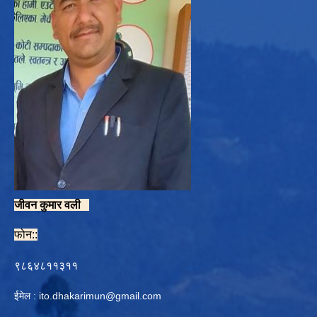
जीवन कुमार वली
फोन::
९८६४८११३११
ईमेल :
ito.dhakarimun@gmail.com