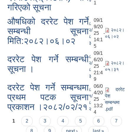
1
गरिएको सूचना
औषधिको दररेट पेश गर्ने
09/1
८
9/20
सम्बन्धी सूचना
२/
२०८२।
25 -
८
०६।०२
मिति:२०८२।०६।०२
14:1
३
5
09/1
८
दररेट पेश गर्ने सम्बन्धी
6/20
२/
२०८२।
25 -
सूचना ।
८
०५।३१
21:4
३
9
दररेट पेश गर्ने सम्बन्धमा
06/0
८
दररेट
4/20
प्रथम पटक सूचना
१/
पेश
25 -
८
सम्बन्धमा
प्रकाशन ।२०८२/०२/२१
13:2
२
.pdf
4
Pages
1
2
3
4
5
6
7
8
9
next ›
last »