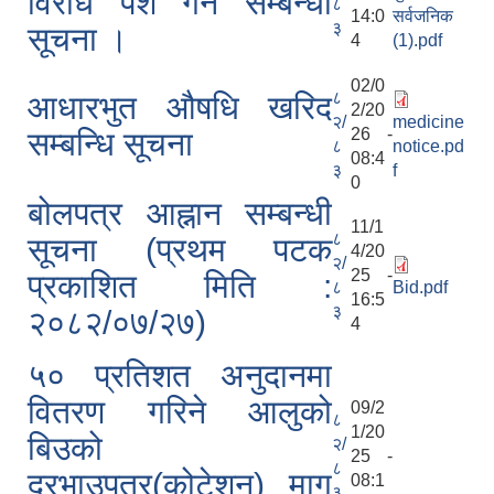
विरोध पेश गर्ने सम्बन्धी
८
14:0
सर्वजनिक
३
सूचना ।
4
(1).pdf
02/0
८
आधारभुत औषधि खरिद
2/20
२/
medicine
26 -
सम्बन्धि सूचना
८
notice.pd
08:4
३
f
0
बोलपत्र आह्नान सम्बन्धी
11/1
८
सूचना (प्रथम पटक
4/20
२/
25 -
प्रकाशित मिति :
८
Bid.pdf
16:5
३
२०८२/०७/२७)
4
५० प्रतिशत अनुदानमा
वितरण गरिने आलुको
09/2
८
1/20
बिउको
२/
25 -
८
दरभाउपत्र(कोटेशन) माग
08:1
३