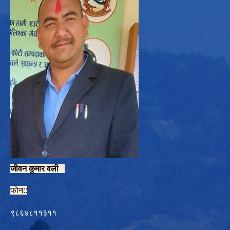
जीवन कुमार वली
फोन::
९८६४८११३११