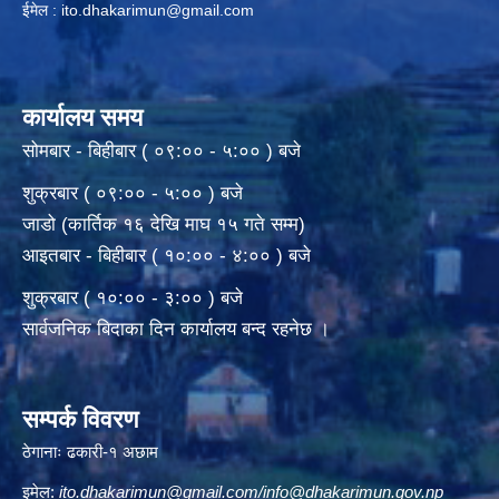
ईमेल :
ito.dhakarimun@gmail.com
कार्यालय समय
सोमबार - बिहीबार ( ०९:०० - ५:०० ) बजे
शुक्रबार ( ०९:०० - ५:०० ) बजे
जाडो (कार्तिक १६ देखि माघ १५ गते सम्म)
आइतबार - बिहीबार ( १०:०० - ४:०० ) बजे
शुक्रबार ( १०:०० - ३:०० ) बजे
सार्वजनिक बिदाका दिन कार्यालय बन्द रहनेछ ।
सम्पर्क विवरण
ठेगानाः ढकारी-१ अछाम
इमेल:
ito.dhakarimun@gmail.com
/
info@dhakarimun.gov.np