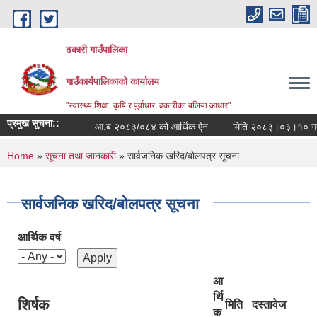
Skip to main content
ढकारी गाउँपालिका
गाउँकार्यपालिकाको कार्यालय
"स्वास्थ्य,शिक्षा, कृषि र पुर्वाधार, ढकारीका बलिया आधार"
प्रमुख सुचना::
आ.ब २०८३/०८४ को आर्थिक ऐन
मि
You are here
Home
»
सूचना तथा जानकारी
» सार्वजनिक खरिद/बोलपत्र सूचना
सार्वजनिक खरिद/बोलपत्र सूचना
आर्थिक वर्ष
आ
र्थि
शिर्षक
मिति
दस्तावेज
क