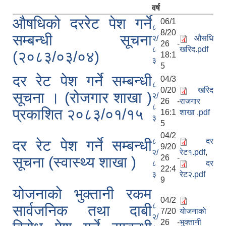
वर्ष
औषधिको दररेट पेश गर्ने
06/1
८
8/20
सम्बन्धी सूचना
२/
औसधि
26 -
८
खरिद.pdf
(२०८३/०३/०४)
18:1
३
5
दर रेट पेश गर्ने सम्बन्धी
04/3
८
0/20
खरिद
सूचना । (रोजगार शाखा )
२/
26 -
राजगार
८
प्रकाशित २०८३/०१/१५
16:1
शाखा .pdf
३
5
04/2
८
दर
दर रेट पेश गर्ने सम्बन्धी
9/20
२/
रेट१.pdf
,
26 -
सूचना (स्वास्थ्य शाखा )
८
दर
22:4
३
रेट२.pdf
9
योजनाको भुक्तानी रकम
04/2
८
सार्वजनिक तथा दाबी
7/20
याेजनाकाे
२/
26 -
भुक्तानी